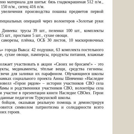
ю материала для шитья: бязь гладкокрашеная 512 п/м.,
150 п/м., ситец 416 п/м.
 увеличения производства пошива предметов первой
специальных операций через волонтеров «Золотые руки
 Дивеева: трусы 39 шт., пеленки 100 шт., комплекты
15 шт., простыни 5 шт., сухие овощи.
, саморезы, плёнка, ОСБ 30 листов, 10 маскировочных
» города Выкса: 42 подушки, 63 комплекта постельного
ные, сухие овощи, памперсы, продукты питания, влажные
лжает участвовать в акции «Своих не бросаем!» - это
укты, медикаменты, тёплые вещи, средства гигиены.
 свечи для заливки их парафином. Обучающиеся школы
 рамках социального проекта Анны Шевченко «Наследие
новелл «Герои рядом» – истории участников СВО села
Мамы и родственники участников СВО, волонтёры села
ли участие в презентации книги Наследие СВОих. Герои
озданные педагогом Туркушской школы.
 бойцов, оказывая реальную помощь и демонстрируя
овится символом патриотизма и солидарности всего
оих героев.