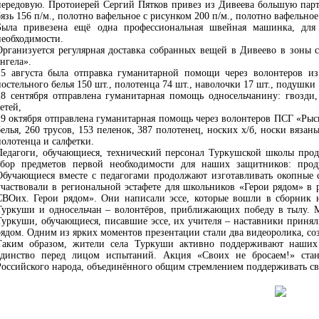
передовую. Протоиерей Сергий Пятков привез из Дивеева большую парти
бязь 156 п/м., полотно вафельное с рисунком 200 п/м., полотно вафельное 
Была привезена ещё одна профессиональная швейная машинка, для
необходимости.
Организуется регулярная доставка собранных вещей в Дивеево в зоны 
ангела».
15 августа была отправка гуманитарной помощи через волонтеров из
постельного белья 150 шт., полотенца 74 шт., наволочки 17 шт., подушки 
28 сентября отправлена гуманитарная помощь односельчанину: гвозди
етей,
19 октября отправлена гуманитарная помощь через волонтеров ПСГ «Рысь
белья, 260 трусов, 153 пеленок, 387 полотенец, носких х/б, носки вяза
полотенца и салфетки.
Педагоги, обучающиеся, технический персонал Туркушской школы продо
сбор предметов первой необходимости для наших защитников: прод
Обучающиеся вместе с педагогами продолжают изготавливать окопные
участвовали в региональной эстафете для школьников «Герои рядом» в
СВОих. Герои рядом». Они написали эссе, которые вошли в сборник 
Туркуши и односельчан – волонтёров, приближающих победу в тылу. 
Туркуши, обучающиеся, писавшие эссе, их учителя – наставники приня
рядом. Одним из ярких моментов презентации стали два видеоролика, с
Таким образом, жители села Туркуши активно поддерживают наших
единство перед лицом испытаний. Акция «Своих не бросаем!» стан
Российского народа, объединённого общим стремлением поддерживать св