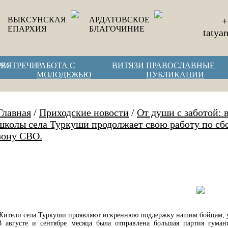
ВЫКСУНСКАЯ
АРДАТОВСКОЕ
+
ЕПАРХИЯ
БЛАГОЧИНИЕ
tatya
РЕЯ
ВСТРЕЧИ
РАБОТА С
ВИТЯЗИ
ПРАВОСЛАВНЫЕ
МОЛОДЕЖЬЮ
ПУБЛИКАЦИИ
Главная
/
Приходские новости
/
От души с заботой: 
школы села Туркуши продолжает свою работу по сб
зону СВО.
Жители села Туркуши проявляют искреннюю поддержку нашим бойцам, 
В августе и сентябре месяца была отправлена большая партия гум