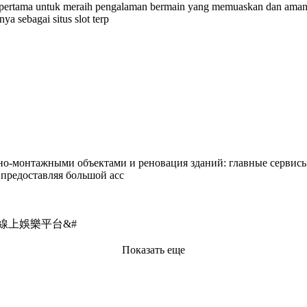
h pertama untuk meraih pengalaman bermain yang memuaskan dan aman. 
ya sebagai situs slot terp
но-монтажными объектами и реновация зданий: главные сервисы
 предоставляя большой асс
線上娛樂平台&#
Показать еще