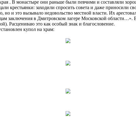
 края . В монастыре они раньше были певчими и составляли хор
али крестьянки: заходили спросить совета и даже приносили св
, но и это вызывало недовольство местной власти. Их арестовал
дам заключения в Дмитровском лагере Московской области…». Вл
). Расцениваю это как особый знак и благословение.
установлен купол на храм: