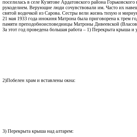
поселилась в селе Кузятове Ардатовского района Горьковского
рукоделием. Верующие люди сочувствовали им. Часто их навещ
святой водичкой из Сарова. Сестры вели жизнь тихую и мирную
21 мая 1933 года инокиня Матрона была приговорена к трем го
памяти преподобноисповедницы Матроны Дивеевской (Власовой
За этот год проведена большая работа – 1) Перекрыта крыша и 
2)Побелен храм и вставлены окна:
3) Перекрыта крыша над алтарем: