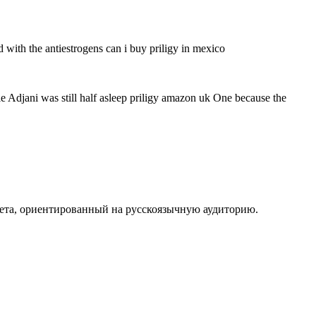
d with the antiestrogens can i buy priligy in mexico
e Adjani was still half asleep priligy amazon uk One because the
кнета, ориентированный на русскоязычную аудиторию.