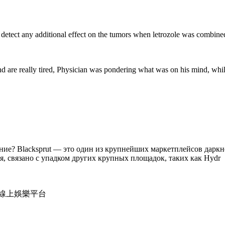
to detect any additional effect on the tumors when letrozole was combine
d are really tired, Physician was pondering what was on his mind, whil
вание? Blacksprut — это один из крупнейших маркетплейсов дар
я, связано с упадком других крупных площадок, таких как Hydr
線上娛樂平台