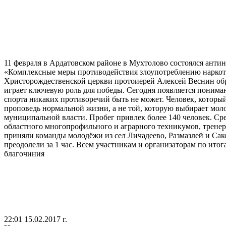
11 февраля в Ардатовском районе в Мухтолово состоялся ант
«Комплексные меры противодействия злоупотреблению наркоти
Христорождественской церкви протоиерей Алексей Веснин обращ
играет ключевую роль для победы. Сегодня появляется пониман
спорта никаких противоречий быть не может. Человек, который
проповедь нормальной жизни, а не той, которую выбирает моло
муниципальной власти. Пробег привлек более 140 человек. С
областного многопрофильного и аграрного техникумов, трен
приняли команды молодёжи из сел Личадеево, Размазлей и Са
преодолели за 1 час. Всем участникам и организаторам по ит
благочиния
22:01 15.02.2017 г.