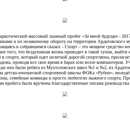
инаркотический массовый лыжный пробег «За мной будущее - 20
ками и их незаконному обороту на территории Ардатовского м
аясь к собравшимся сказал: - Спорт – это мощное средство вос
ие того, что бездуховная жизнь приводит в такой тупик, выйти
 в спорте, который идет нелегкой дорогой спортсмена, прилагае
дежь, проводя все свое время в барах или возле компьютеров. 
реди них были ребята из Мухтоловских школ №1 и №2, из Ардат
еры детско-юношеской спортивной школы ФОКа «Рубин», молодё
коны, семейные команды и просто любители лыжного спорта. Пр
огам пробега были вручены благодарственные письма руководств