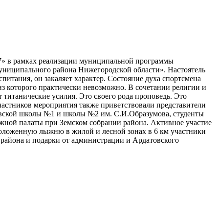
17» в рамках реализации муниципальной программы
униципального района Нижегородской области». Настоятель
питания, он закаляет характер. Состояние духа спортсмена
 из которого практически невозможно. В сочетании религии и
т титанические усилия. Это своего рода проповедь. Это
Участников мероприятия также приветствовали представители
овской школы №1 и школы №2 им. С.И.Образумова, студенты
жной палаты при Земском собрании района. Активное участие
оложенную лыжню в жилой и лесной зонах в 6 км участники
а района и подарки от администрации и Ардатовского